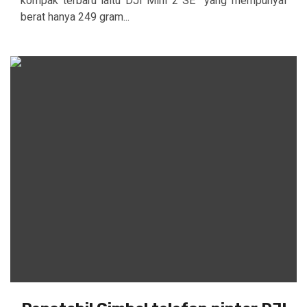
kompak terbaru iaitu DJI Mini 2 SE yang mempunyai
berat hanya 249 gram...