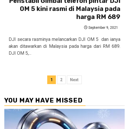
Penstabil Gimbal telefon pintar DJI
OM 5 kini rasmi di Malaysia pada
harga RM 689
September 9, 2021
DJI secara rasminya melancarkan DJI OM 5 dan ianya
akan ditawarkan di Malaysia pada harga dari RM 689.
DJI OM 5,...
Posts
1
2
Next
pagination
YOU MAY HAVE MISSED