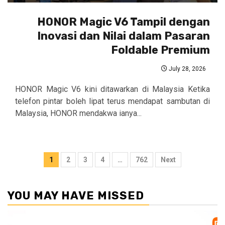
HONOR Magic V6 Tampil dengan
Inovasi dan Nilai dalam Pasaran
Foldable Premium
July 28, 2026
HONOR Magic V6 kini ditawarkan di Malaysia Ketika
telefon pintar boleh lipat terus mendapat sambutan di
Malaysia, HONOR mendakwa ianya...
Posts
1
2
3
4
…
762
Next
pagination
YOU MAY HAVE MISSED