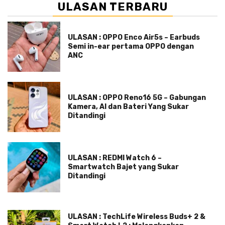
ULASAN TERBARU
ULASAN : OPPO Enco Air5s – Earbuds
Semi in-ear pertama OPPO dengan
ANC
ULASAN : OPPO Reno16 5G – Gabungan
Kamera, AI dan Bateri Yang Sukar
Ditandingi
ULASAN : REDMI Watch 6 –
Smartwatch Bajet yang Sukar
Ditandingi
ULASAN : TechLife Wireless Buds+ 2 &