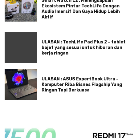
Smart Watch L2 : Melengkapkan
Ekosistem Pintar TechLife Dengan
Audio Imersif Dan Gaya Hidup Lebih
Aktif
ULASAN : TechLife Pad Plus 2 – tablet
bajet yang sesuai untuk hiburan dan
kerja ringan
ULASAN : ASUS ExpertBook Ultra –
Komputer Riba Bisnes Flagship Yang
Ringan Tapi Berkuasa