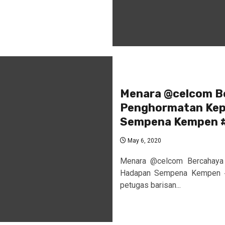
Menara @celcom Be
Penghormatan Kep
Sempena Kempen #
May 6, 2020
Menara @celcom Bercahaya 
Hadapan Sempena Kempen #L
petugas barisan...