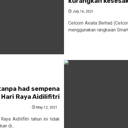
kurangkan kesesak
July 16, 2021
Celcom Axiata Berhad (Celco
menggunakan rangkaian Smart
 tanpa had sempena
Hari Raya Aidilifitri
May 12, 2021
a Aidilifitri tahun ini tidak
an di...