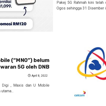
Pakej 5G Rahmah kini telah 
Ogos sehingga 31 Disember in
obile (“MNO”) belum
awaran 5G oleh DNB
April 8, 2022
, Digi , Maxis dan U Mobile
utama...