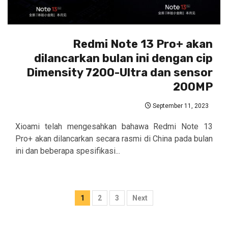
Redmi Note 13 Pro+ akan
dilancarkan bulan ini dengan cip
Dimensity 7200-Ultra dan sensor
200MP
September 11, 2023
Xioami telah mengesahkan bahawa Redmi Note 13
Pro+ akan dilancarkan secara rasmi di China pada bulan
ini dan beberapa spesifikasi...
Posts
1
2
3
Next
pagination