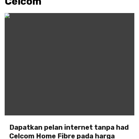
Celcom
Dapatkan pelan internet tanpa had
Celcom Home Fibre pada harga