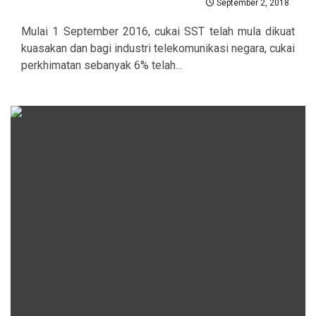
September 2, 2018
Mulai 1 September 2016, cukai SST telah mula dikuat
kuasakan dan bagi industri telekomunikasi negara, cukai
perkhimatan sebanyak 6% telah...