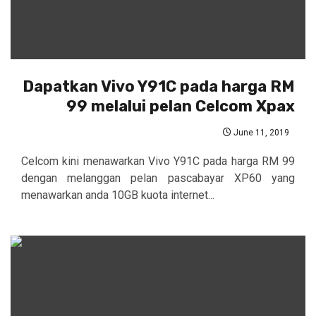
Dapatkan Vivo Y91C pada harga RM
99 melalui pelan Celcom Xpax
June 11, 2019
Celcom kini menawarkan Vivo Y91C pada harga RM 99
dengan melanggan pelan pascabayar XP60 yang
menawarkan anda 10GB kuota internet...