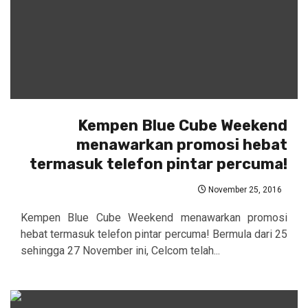
Kempen Blue Cube Weekend
menawarkan promosi hebat
termasuk telefon pintar percuma!
November 25, 2016
Kempen Blue Cube Weekend menawarkan promosi
hebat termasuk telefon pintar percuma! Bermula dari 25
sehingga 27 November ini, Celcom telah...