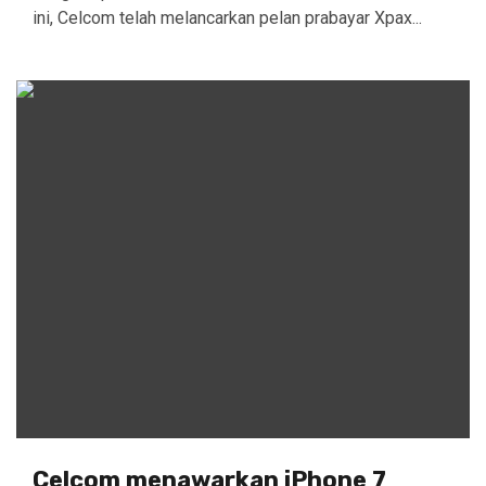
ini, Celcom telah melancarkan pelan prabayar Xpax...
Celcom menawarkan iPhone 7