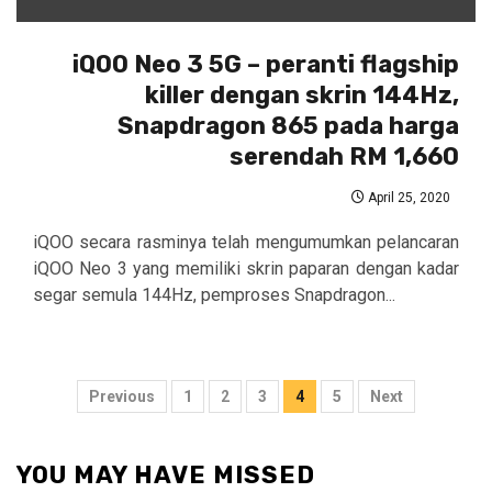
iQOO Neo 3 5G – peranti flagship
killer dengan skrin 144Hz,
Snapdragon 865 pada harga
serendah RM 1,660
April 25, 2020
iQOO secara rasminya telah mengumumkan pelancaran
iQOO Neo 3 yang memiliki skrin paparan dengan kadar
segar semula 144Hz, pemproses Snapdragon...
Posts
Previous
1
2
3
4
5
Next
pagination
YOU MAY HAVE MISSED