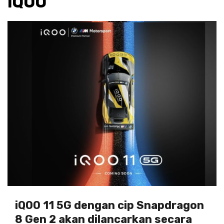
iQOO
iQOO 11 5G dengan cip Snapdragon
8 Gen 2 akan dilancarkan secara