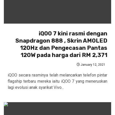
iQOO 7 kini rasmi dengan
Snapdragon 888 , Skrin AMOLED
120Hz dan Pengecasan Pantas
120W pada harga dari RM 2,371
January 12, 2021
iQOO secara rasminya telah melancarkan telefon pintar
flagship terbaru mereka iaitu iQOO 7 yang meneruskan
lagi evolusi anak syarikat Vivo...