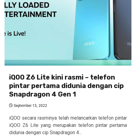
iQOO Z6 Lite kini rasmi – telefon
pintar pertama didunia dengan cip
Snapdragon 4 Gen 1
September 15, 2022
iQOO secara rasminya telah melancarkan telefon pintar
iQOO Z6 Lite yang merupakan telefon pintar pertama
didunia dengan cip Snapdragon 4...