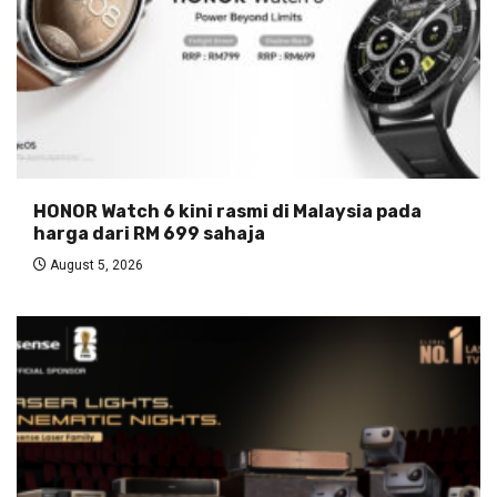
HONOR Watch 6 kini rasmi di Malaysia pada
harga dari RM 699 sahaja
August 5, 2026