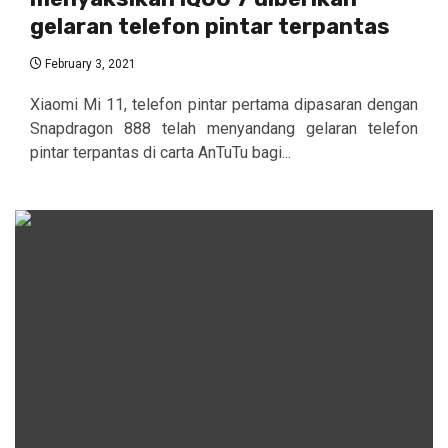
gelaran telefon pintar terpantas
February 3, 2021
Xiaomi Mi 11, telefon pintar pertama dipasaran dengan
Snapdragon 888 telah menyandang gelaran telefon
pintar terpantas di carta AnTuTu bagi...