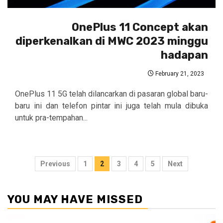
OnePlus 11 Concept akan
diperkenalkan di MWC 2023 minggu
hadapan
February 21, 2023
OnePlus 11 5G telah dilancarkan di pasaran global baru-
baru ini dan telefon pintar ini juga telah mula dibuka
untuk pra-tempahan...
Posts
Previous
1
2
3
4
5
Next
pagination
YOU MAY HAVE MISSED