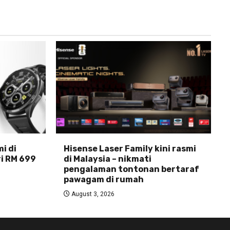
i di
Hisense Laser Family kini rasmi
ri RM 699
di Malaysia – nikmati
pengalaman tontonan bertaraf
pawagam di rumah
August 3, 2026