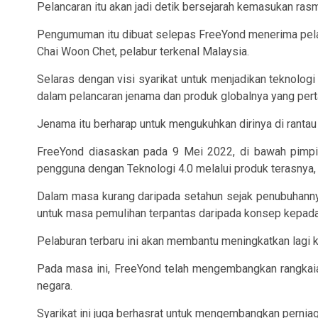
Pelancaran itu akan jadi detik bersejarah kemasukan ra
Pengumuman itu dibuat selepas FreeYond menerima pelab
Chai Woon Chet, pelabur terkenal Malaysia.
Selaras dengan visi syarikat untuk menjadikan teknolog
dalam pelancaran jenama dan produk globalnya yang per
Jenama itu berharap untuk mengukuhkan dirinya di rantau
FreeYond diasaskan pada 9 Mei 2022, di bawah pimpina
pengguna dengan Teknologi 4.0 melalui produk terasnya, t
Dalam masa kurang daripada setahun sejak penubuhannya
untuk masa pemulihan terpantas daripada konsep kepad
Pelaburan terbaru ini akan membantu meningkatkan lag
Pada masa ini, FreeYond telah mengembangkan rangkaian
negara.
Syarikat ini juga berhasrat untuk mengembangkan perniag