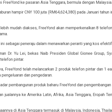
smi FreeYond ke pasaran Asia Tenggara, bermula dengan Malaysia
uran hampir CNY 100 juta (RM64,624,380) pada Januari tahun ini
i lebih mudah diakses, FreeYond akan memperkenalkan 8 telefon
tama.
 ini sebagai peneraju dalam menawarkan peranti yang kos efektif
n Dr. Yu Lei, bekas Naib Presiden Global Gionee Group, Syar
elefon pintar.
, FreeYond telah melancarkan 2 produk telefon pintar dan 1 ea
a pengeluaran dan pengedaran.
i kadar pembangunan produk baharu FreeYond dan pengembangan 
 jualannya ke Amerika Latin, Afrika, Asia Tenggara, Eropah T
aannya di Asia Tenggara termasuk di Malaysia, Indonesia, Thaila