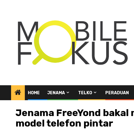
Skip
to
content
HOME
JENAMA
TELKO
PERADUAN
Jenama FreeYond bakal m
model telefon pintar