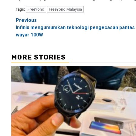
FreeYond
FreeYond Malaysia
Tags:
Post
Previous
Infinix mengumumkan teknologi pengecasan pantas
navigation
wayar 100W
MORE STORIES