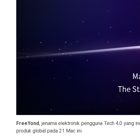
FreeYond
, jenama elektronik pengguna Tech 4.0 yang in
produk global pada 21 Mac ini.