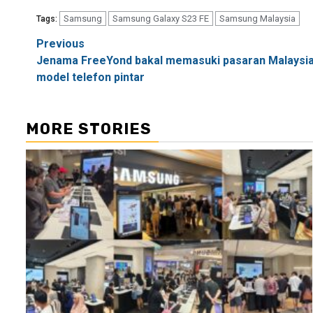
Samsung
Samsung Galaxy S23 FE
Samsung Malaysia
Tags:
Post
Previous
Jenama FreeYond bakal memasuki pasaran Malaysia p
navigation
model telefon pintar
MORE STORIES