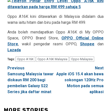
Oppo A16K kini ditawarkan di Malaysia didalam dua
warna iaitu hitam dan biru pada harga RM 499.
Anda boleh mendapatkan Oppo A16K di My OPPO
Space, OPPO Brand Store,
OPPO Official Online
Store
, wakil pengedar rasmi OPPO,
Shopee
dan
Lazada
Oppo A16K
Oppo A16K Malaysia
Oppo Malaysia
Tags:
Post
Previous
Next
Samsung Malaysia tawar
Apple iOS 15.4 akan bawa
navigation
diskaun RM 200 bagi
sokongan 120Hz Pro
pembelian Galaxy S22
Motion pada semua
Series jika daftar minat
aplikasi
MORE STORIES