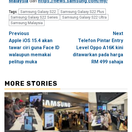
Malaysia
dan
https://news.samsung.com/my/
Samsung Galaxy S22
Samsung Galaxy S22 Plus
Tags:
Samsung Galaxy S22 Series
Samsung Galaxy S22 Ultra
Samsung Malaysia
Post
Previous
Next
Apple iOS 15.4 akan
Telefon Pintar Entry
navigation
tawar ciri guna Face ID
Level Oppo A16K kini
walaupun memakai
ditawarkan pada harga
pelitup muka
RM 499 sahaja
MORE STORIES