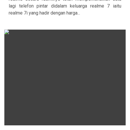
lagi telefon pintar didalam keluarga realme 7 iaitu
realme 7i yang hadir dengan harga...