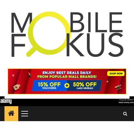
Skip
to
content
Primary
Menu