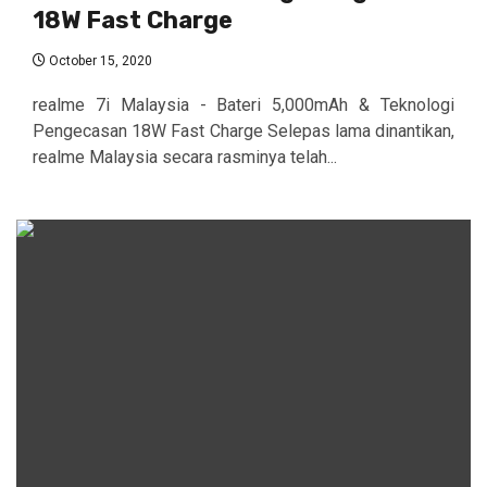
18W Fast Charge
October 15, 2020
realme 7i Malaysia - Bateri 5,000mAh & Teknologi
Pengecasan 18W Fast Charge Selepas lama dinantikan,
realme Malaysia secara rasminya telah...