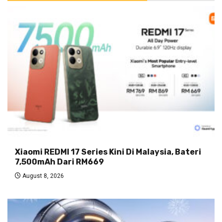
Xiaomi REDMI 17 Series Kini Di Malaysia, Bateri
7,500mAh Dari RM669
August 8, 2026