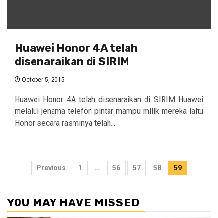
Huawei Honor 4A telah
disenaraikan di SIRIM
October 5, 2015
Huawei Honor 4A telah disenaraikan di SIRIM Huawei
melalui jenama telefon pintar mampu milik mereka iaitu
Honor secara rasminya telah...
Posts
Previous
1
…
56
57
58
59
pagination
YOU MAY HAVE MISSED