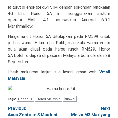
Ia turut dilengkapi dwi SIM dengan sokongan rangkaian
4G LTE. Honor 5A ini menggunakan sistem
operasi EMUI 4.1 berasaskan Android 6.0.1
Marshmallow.
Harga runcit Honor 5A ditetapkan pada RM599 untuk
pilihan warna Hitam dan Putih, manakala warna emas
pula akan dijual pada harga runcit RM629. Honor
5A boleh didapati di pasaran Malaysia bermula dari 28
September.
Untuk maklumat lanjut, sila layari laman web
Vmall
Malaysia
.
Honor 5A
Honor Malaysia
huawei
Tags:
Post
Previous
Next
Asus Zenfone 3 Max kini
Meizu M3 Max yang
navigation