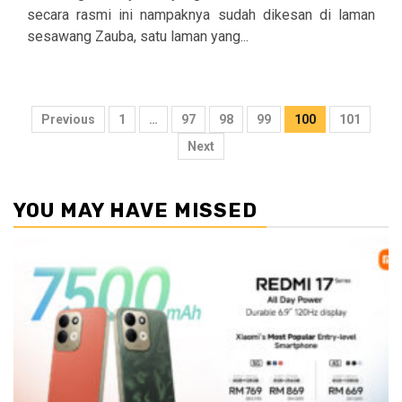
secara rasmi ini nampaknya sudah dikesan di laman
sesawang Zauba, satu laman yang...
Posts
Previous
1
…
97
98
99
100
101
pagination
Next
YOU MAY HAVE MISSED