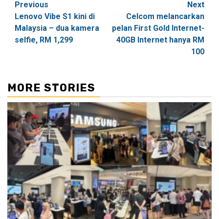
Post
Previous
Next
Lenovo Vibe S1 kini di
Celcom melancarkan
navigation
Malaysia – dua kamera
pelan First Gold Internet-
selfie, RM 1,299
40GB Internet hanya RM
100
MORE STORIES