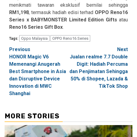
menikmati tawaran eksklusif bernilai sehingga
RM1,198
, termasuk hadiah edisi terhad
OPPO Reno16
Series x BABYMONSTER Limited Edition Gifts
atau
Reno16 Series Gift Box
.
Oppo Malaysia
OPPO Reno16 Series
Tags:
Post
Previous
Next
HONOR Magic V6
Jualan realme 7.7 Double
navigation
Memenangi Anugerah
Digit: Hadiah Percuma
Best Smartphone in Asia
dan Penjimatan Sehingga
dan Disruptive Device
50% di Shopee, Lazada &
Innovation di MWC
TikTok Shop
Shanghai
MORE STORIES