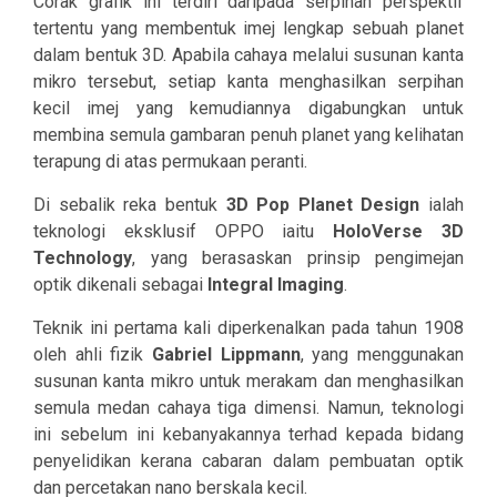
Corak grafik ini terdiri daripada serpihan perspektif
tertentu yang membentuk imej lengkap sebuah planet
dalam bentuk 3D. Apabila cahaya melalui susunan kanta
mikro tersebut, setiap kanta menghasilkan serpihan
kecil imej yang kemudiannya digabungkan untuk
membina semula gambaran penuh planet yang kelihatan
terapung di atas permukaan peranti.
Di sebalik reka bentuk
3D Pop Planet Design
ialah
teknologi eksklusif OPPO iaitu
HoloVerse 3D
Technology
, yang berasaskan prinsip pengimejan
optik dikenali sebagai
Integral Imaging
.
Teknik ini pertama kali diperkenalkan pada tahun 1908
oleh ahli fizik
Gabriel Lippmann
, yang menggunakan
susunan kanta mikro untuk merakam dan menghasilkan
semula medan cahaya tiga dimensi. Namun, teknologi
ini sebelum ini kebanyakannya terhad kepada bidang
penyelidikan kerana cabaran dalam pembuatan optik
dan percetakan nano berskala kecil.