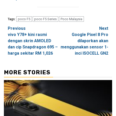
poco F5
poco F5 Series
Poco Malaysia
Tags:
Post
Previous
Next
vivo Y78+ kini rasmi
Google Pixel 8 Pro
navigation
dengan skrin AMOLED
dilaporkan akan
dan cip Snapdragon 695 –
menggunakan sensor 1-
harga sekitar RM 1,026
inci ISOCELL GN2
MORE STORIES