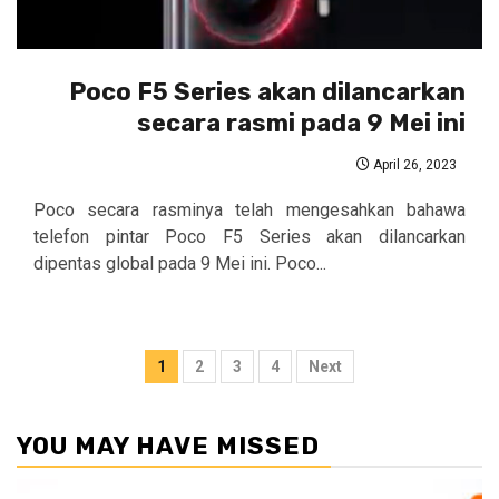
Poco F5 Series akan dilancarkan
secara rasmi pada 9 Mei ini
April 26, 2023
Poco secara rasminya telah mengesahkan bahawa
telefon pintar Poco F5 Series akan dilancarkan
dipentas global pada 9 Mei ini. Poco...
Posts
1
2
3
4
Next
pagination
YOU MAY HAVE MISSED