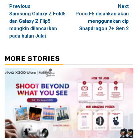
Post
Previous
Next
Samsung Galaxy Z Fold5
Poco F5 disahkan akan
navigation
dan Galaxy Z Flip5
menggunakan cip
mungkin dilancarkan
Snapdragon 7+ Gen 2
pada bulan Julai
MORE STORIES