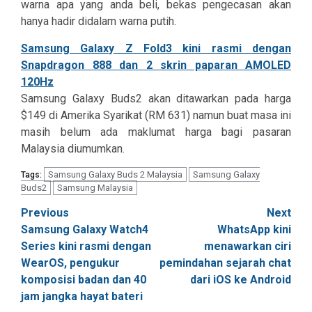
warna apa yang anda beli, bekas pengecasan akan
hanya hadir didalam warna putih.
Samsung Galaxy Z Fold3 kini rasmi dengan
Snapdragon 888 dan 2 skrin paparan AMOLED
120Hz
Samsung Galaxy Buds2 akan ditawarkan pada harga
$149 di Amerika Syarikat (RM 631) namun buat masa ini
masih belum ada maklumat harga bagi pasaran
Malaysia diumumkan.
Samsung Galaxy Buds 2 Malaysia
Samsung Galaxy
Tags:
Buds2
Samsung Malaysia
Post
Previous
Next
Samsung Galaxy Watch4
WhatsApp kini
navigation
Series kini rasmi dengan
menawarkan ciri
WearOS, pengukur
pemindahan sejarah chat
komposisi badan dan 40
dari iOS ke Android
jam jangka hayat bateri