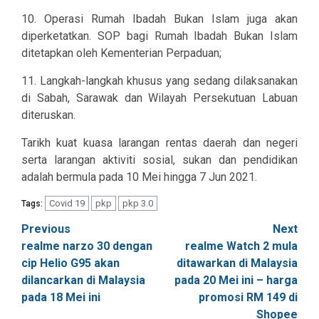
10. Operasi Rumah Ibadah Bukan Islam juga akan
diperketatkan. SOP bagi Rumah Ibadah Bukan Islam
ditetapkan oleh Kementerian Perpaduan;
11. Langkah-langkah khusus yang sedang dilaksanakan
di Sabah, Sarawak dan Wilayah Persekutuan Labuan
diteruskan.
Tarikh kuat kuasa larangan rentas daerah dan negeri
serta larangan aktiviti sosial, sukan dan pendidikan
adalah bermula pada 10 Mei hingga 7 Jun 2021.
Covid 19
pkp
pkp 3.0
Tags:
Post
Previous
Next
realme narzo 30 dengan
realme Watch 2 mula
navigation
cip Helio G95 akan
ditawarkan di Malaysia
dilancarkan di Malaysia
pada 20 Mei ini – harga
pada 18 Mei ini
promosi RM 149 di
Shopee