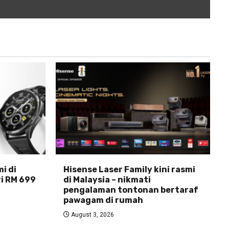
i di
Hisense Laser Family kini rasmi
ri RM 699
di Malaysia – nikmati
pengalaman tontonan bertaraf
pawagam di rumah
August 3, 2026