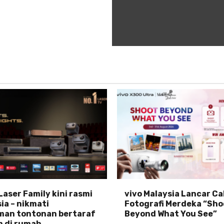
Laser Family kini rasmi
vivo Malaysia Lancar C
ia – nikmati
Fotografi Merdeka “Sho
man tontonan bertaraf
Beyond What You See”
 di rumah