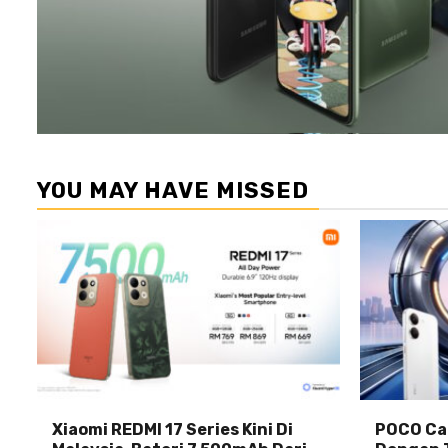
YOU MAY HAVE MISSED
Xiaomi REDMI 17 Series Kini Di
POCO Car