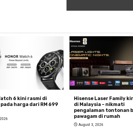
tch 6 kini rasmi di
Hisense Laser Family ki
 pada harga dari RM 699
di Malaysia – nikmati
pengalaman tontonan b
pawagam di rumah
 2026
August 3, 2026