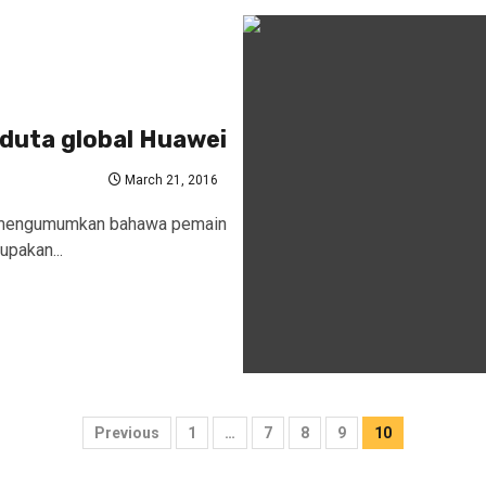
 duta global Huawei
March 21, 2016
ah mengumumkan bahawa pemain
upakan...
Posts
Previous
1
…
7
8
9
10
pagination