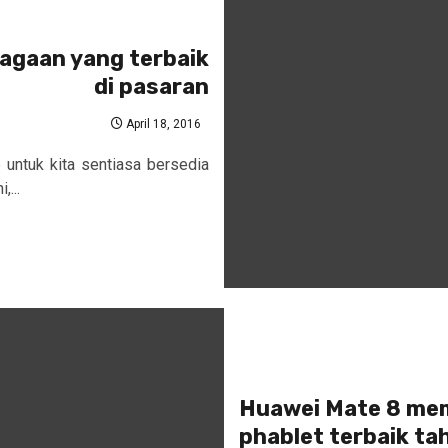
iagaan yang terbaik
di pasaran
April 18, 2016
ntuk kita sentiasa bersedia
...
Huawei Mate 8 mem
phablet terbaik ta