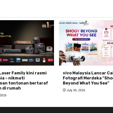
Laser Family kini rasmi
vivo Malaysia Lancar C
ia – nikmati
Fotografi Merdeka “Sho
man tontonan bertaraf
Beyond What You See”
 di rumah
July 30, 2026
 2026