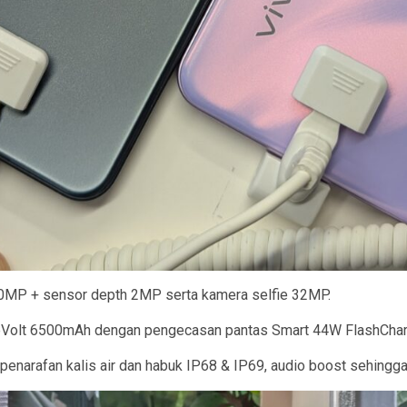
50MP + sensor depth 2MP serta kamera selfie 32MP.
BlueVolt 6500mAh dengan pengecasan pantas Smart 44W FlashChar
 penarafan kalis air dan habuk IP68 & IP69, audio boost sehingg