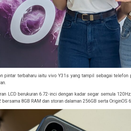
n pintar terbaharu iaitu vivo Y31s yang tampil sebagai telefon
an.
paran LCD berukuran 6.72-inci dengan kadar segar semula 120
n 2 bersama 8GB RAM dan storan dalaman 256GB serta OriginOS 