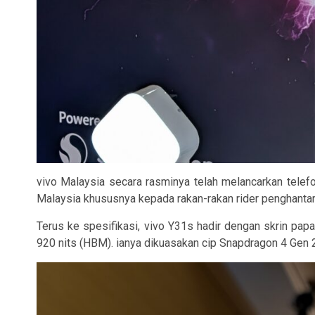
vivo Malaysia secara rasminya telah melancarkan telefo
Malaysia khususnya kepada rakan-rakan rider penghantar
Terus ke spesifikasi, vivo Y31s hadir dengan skrin pa
920 nits (HBM). ianya dikuasakan cip Snapdragon 4 Ge