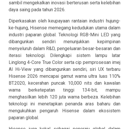
sambil mengekalkan inovasi berterusan serta kelebihan
daya saing pada tahun 2026.
Diperkasakan oleh keupayaan rantaian industri hujung-
ke-hujung, Hisense memegang kedudukan utama dalam
industri paparan global. Teknologi RGB-Mini LED yang
dibangunkan sendiri menunjukkan kepimpinan
menyeluruh dalam R&D, pengeluaran besar-besaran dan
iterasi teknologi. Dilengkapi sistem lampu latar
Linglong 4-Core True Color serta cip pemprosesan imej
AI Hi-View yang dibangunkan sendiri, siri UX terbaru
Hisense 2026 mencapai gamut warna ultra luas 110%
BT.2020, kecerahan puncak 10,000 nits dan kawalan
warna berketepatan tinggi 134-bit, mampu
menghasilkan lebih 120 juta warna berbeza. Kelebihan
teknologi ini menetapkan penanda aras baharu dan
mengukuhkan pengaruh Hisense dalam ekosistem
paparan global.
Hisense juga kekal sebagai peneraju global dalam