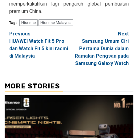
memperkukuhkan lagi pengaruh global pembuatan
premium China.
Hisense
Hisense Malaysia
Tags:
Post
Previous
Next
HUAWEI Watch Fit 5 Pro
Samsung Umum Ciri
navigation
dan Watch Fit 5 kini rasmi
Pertama Dunia dalam
di Malaysia
Ramalan Pengsan pada
Samsung Galaxy Watch
MORE STORIES