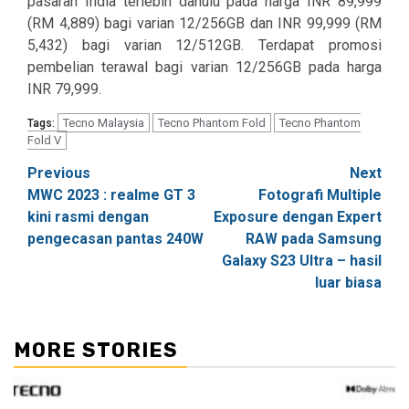
pasaran India terlebih dahulu pada harga INR 89,999
(RM 4,889) bagi varian 12/256GB dan INR 99,999 (RM
5,432) bagi varian 12/512GB. Terdapat promosi
pembelian terawal bagi varian 12/256GB pada harga
INR 79,999.
Tecno Malaysia
Tecno Phantom Fold
Tecno Phantom
Tags:
Fold V
Post
Previous
Next
MWC 2023 : realme GT 3
Fotografi Multiple
navigation
kini rasmi dengan
Exposure dengan Expert
pengecasan pantas 240W
RAW pada Samsung
Galaxy S23 Ultra – hasil
luar biasa
MORE STORIES