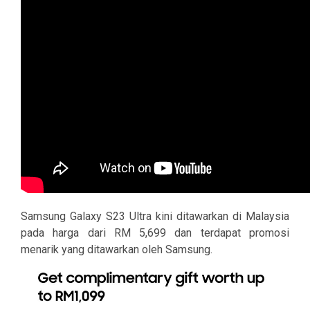
Samsung Galaxy S23 Ultra kini ditawarkan di Malaysia
pada harga dari RM 5,699 dan terdapat promosi
menarik yang ditawarkan oleh Samsung.