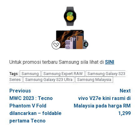
Untuk promosi terbaru Samsung sila lihat di
SINI
Samsung
Samsung Expert RAW
Samsung Galaxy S23
Tags:
Series
Samsung Galaxy S23 Ultra
Samsung Malaysia
Post
Previous
Next
MWC 2023 : Tecno
vivo V27e kini rasmi di
navigation
Phantom V Fold
Malaysia pada harga RM
dilancarkan – foldable
1,299
pertama Tecno