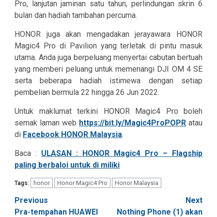
Pro, lanjutan jaminan satu tahun, perlindungan skrin 6
bulan dan hadiah tambahan percuma.
HONOR juga akan mengadakan jerayawara HONOR
Magic4 Pro di Pavilion yang terletak di pintu masuk
utama. Anda juga berpeluang menyertai cabutan bertuah
yang memberi peluang untuk memenangi DJI OM 4 SE
serta beberapa hadiah istimewa dengan setiap
pembelian bermula 22 hingga 26 Jun 2022.
Untuk maklumat terkini HONOR Magic4 Pro boleh
semak laman web
https://bit.ly/Magic4ProPOPR
atau
di
Facebook HONOR Malaysia
.
Baca :
ULASAN : HONOR Magic4 Pro – Flagship
paling berbaloi untuk di miliki
honor
Honor Magic4 Pro
Honor Malaysia
Tags:
Post
Previous
Next
Pra-tempahan HUAWEI
Nothing Phone (1) akan