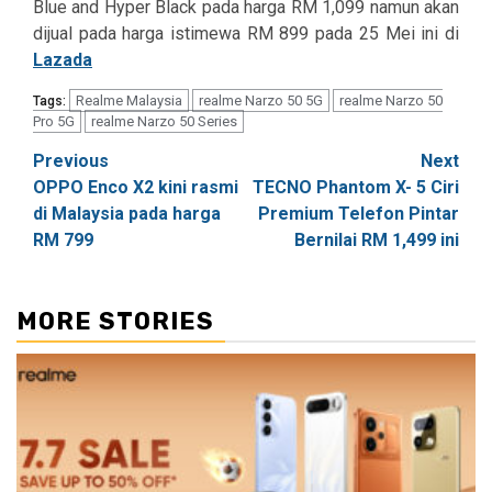
Blue and Hyper Black pada harga RM 1,099 namun akan
dijual pada harga istimewa RM 899 pada 25 Mei ini di
Lazada
Realme Malaysia
realme Narzo 50 5G
realme Narzo 50
Tags:
Pro 5G
realme Narzo 50 Series
Post
Previous
Next
OPPO Enco X2 kini rasmi
TECNO Phantom X- 5 Ciri
navigation
di Malaysia pada harga
Premium Telefon Pintar
RM 799
Bernilai RM 1,499 ini
MORE STORIES