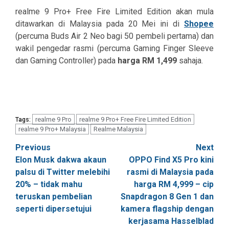
realme 9 Pro+ Free Fire Limited Edition akan mula
ditawarkan di Malaysia pada 20 Mei ini di
Shopee
(percuma Buds Air 2 Neo bagi 50 pembeli pertama) dan
wakil pengedar rasmi (percuma Gaming Finger Sleeve
dan Gaming Controller) pada
harga RM 1,499
sahaja.
realme 9 Pro
realme 9 Pro+ Free Fire Limited Edition
Tags:
realme 9 Pro+ Malaysia
Realme Malaysia
Post
Previous
Next
Elon Musk dakwa akaun
OPPO Find X5 Pro kini
navigation
palsu di Twitter melebihi
rasmi di Malaysia pada
20% – tidak mahu
harga RM 4,999 – cip
teruskan pembelian
Snapdragon 8 Gen 1 dan
seperti dipersetujui
kamera flagship dengan
kerjasama Hasselblad