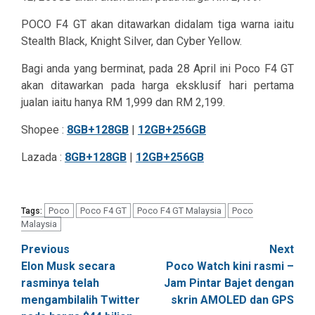
POCO F4 GT akan ditawarkan didalam tiga warna iaitu
Stealth Black, Knight Silver, dan Cyber Yellow.
Bagi anda yang berminat, pada 28 April ini Poco F4 GT
akan ditawarkan pada harga eksklusif hari pertama
jualan iaitu hanya RM 1,999 dan RM 2,199.
Shopee :
8GB+128GB
|
12GB+256GB
Lazada :
8GB+128GB
|
12GB+256GB
Poco
Poco F4 GT
Poco F4 GT Malaysia
Poco
Tags:
Malaysia
Post
Previous
Next
Elon Musk secara
Poco Watch kini rasmi –
navigation
rasminya telah
Jam Pintar Bajet dengan
mengambilalih Twitter
skrin AMOLED dan GPS