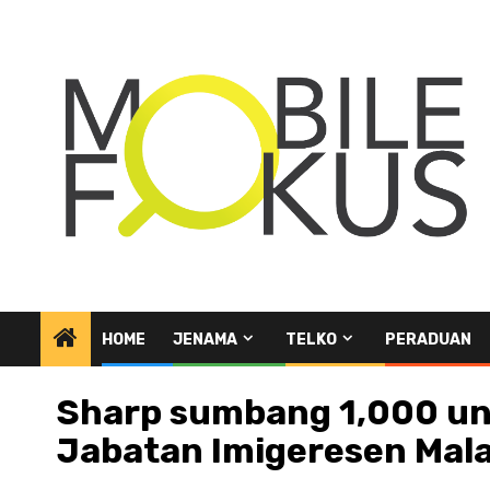
Skip
to
content
HOME
JENAMA
TELKO
PERADUAN
Sharp sumbang 1,000 uni
Jabatan Imigeresen Mal