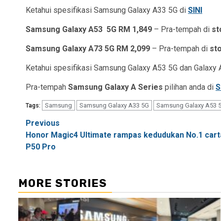
Ketahui spesifikasi Samsung Galaxy A33 5G di
SINI
Samsung Galaxy A53
5G RM 1,849
– Pra-tempah di
st
Samsung Galaxy A73 5G RM 2,099
– Pra-tempah di
st
Ketahui spesifikasi Samsung Galaxy A53 5G dan Galaxy 
Pra-tempah
Samsung Galaxy A Series
pilihan anda di
S
Samsung
Samsung Galaxy A33 5G
Samsung Galaxy A53 
Tags:
Post
Previous
Honor Magic4 Ultimate rampas kedudukan No.1 car
navigation
P50 Pro
MORE STORIES