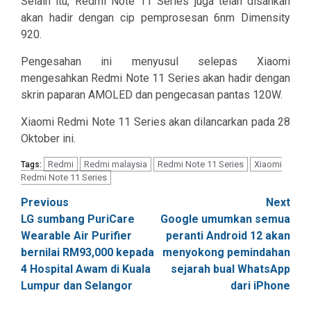
Selain itu, Redmi Note 11 Series juga telah disahkan
akan hadir dengan cip pemprosesan 6nm Dimensity
920.
Pengesahan ini menyusul selepas Xiaomi
mengesahkan Redmi Note 11 Series akan hadir dengan
skrin paparan AMOLED dan pengecasan pantas 120W.
Xiaomi Redmi Note 11 Series akan dilancarkan pada 28
Oktober ini.
Redmi
Redmi malaysia
Redmi Note 11 Series
Xiaomi
Tags:
Redmi Note 11 Series
Post
Previous
Next
LG sumbang PuriCare
Google umumkan semua
navigation
Wearable Air Purifier
peranti Android 12 akan
bernilai RM93,000 kepada
menyokong pemindahan
4 Hospital Awam di Kuala
sejarah bual WhatsApp
Lumpur dan Selangor
dari iPhone