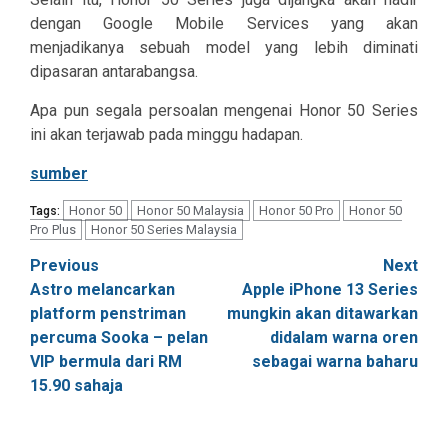
dengan Google Mobile Services yang akan
menjadikanya sebuah model yang lebih diminati
dipasaran antarabangsa.
Apa pun segala persoalan mengenai Honor 50 Series
ini akan terjawab pada minggu hadapan.
sumber
Honor 50
Honor 50 Malaysia
Honor 50 Pro
Honor 50
Tags:
Pro Plus
Honor 50 Series Malaysia
Post
Previous
Next
Astro melancarkan
Apple iPhone 13 Series
navigation
platform penstriman
mungkin akan ditawarkan
percuma Sooka – pelan
didalam warna oren
VIP bermula dari RM
sebagai warna baharu
15.90 sahaja