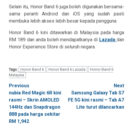
Selain itu, Honor Band 6 juga boleh digunakan bersama-
sama peranti Android dan iOS yang sudah pasti
membuka lebih akses lebih besar kepada pengguna.
Honor Band 6 kini ditawarkan di Malaysia pada harga
RM 189 dan anda boleh mendapatkanya di
Lazada
dan
Honor Experience Store di seluruh negara.
Honor Band 6
Honor Band 6 Lazada
Honor Band 6
Tags:
Malaysia
Post
Previous
Next
nubia Red Magic 6R kini
Samsung Galaxy Tab S7
navigation
rasmi – Skrin AMOLED
FE 5G kini rasmi – Tab A7
144Hz dan Snapdragon
Lite turut dilancarkan
888 pada harga sekitar
RM 1,942