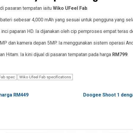
di pasaran tempatan iaitu
Wiko UFeel Fab
.
 bateri sebesar 4,000 mAh yang sesuai untuk pengguna yang sel
 5.5 inci paparan HD. Ia dijanakan oleh cip pemproses empat ter
13MP dan kamera depan 5MP. Ia menggunakan sistem operasi And
n Hitam. Ia kini dijual di pasaran tempatan pada harga
RM799
.
Fab spec
Wiko Ufeel Fab specifications
 harga RM449
Doogee Shoot 1 denga