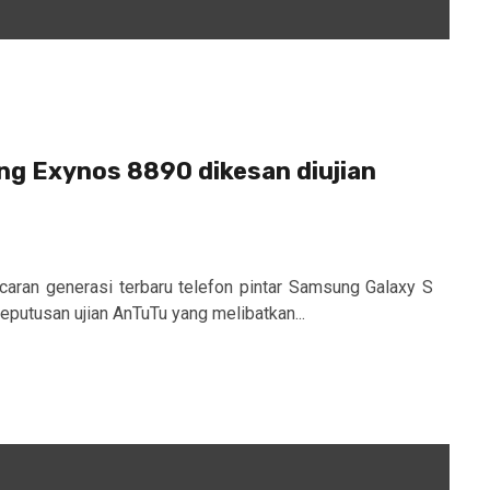
 Exynos 8890 dikesan diujian
caran generasi terbaru telefon pintar Samsung Galaxy S
eputusan ujian AnTuTu yang melibatkan...