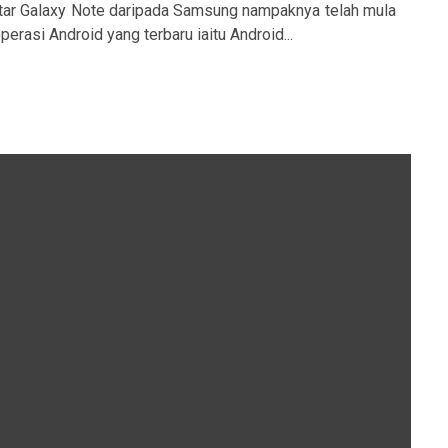
ntar Galaxy Note daripada Samsung nampaknya telah mula
rasi Android yang terbaru iaitu Android...