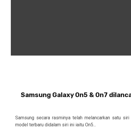
Samsung Galaxy On5 & On7 dilanca
Samsung secara rasminya telah melancarkan satu siri 
model terbaru didalam siri ini iaitu On5...