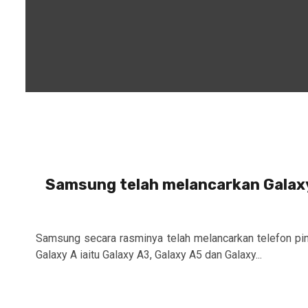
Samsung telah melancarkan Galaxy
Samsung secara rasminya telah melancarkan telefon pint
Galaxy A iaitu Galaxy A3, Galaxy A5 dan Galaxy...