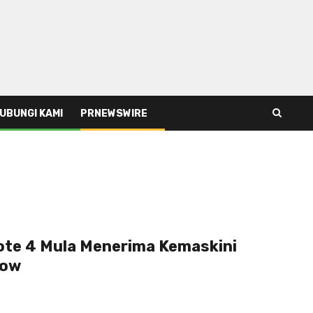
UBUNGI KAMI
PRNEWSWIRE
te 4 Mula Menerima Kemaskini
low