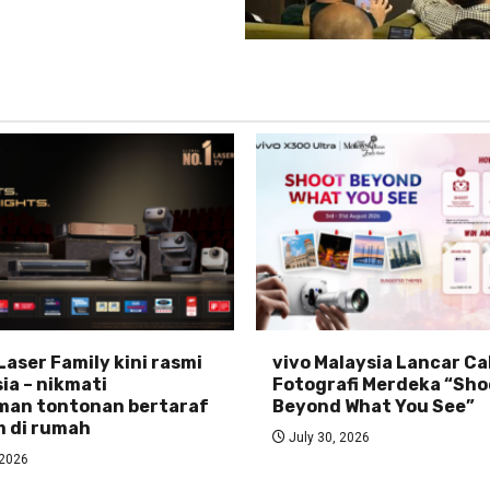
Laser Family kini rasmi
vivo Malaysia Lancar C
ia – nikmati
Fotografi Merdeka “Sho
man tontonan bertaraf
Beyond What You See”
 di rumah
July 30, 2026
 2026