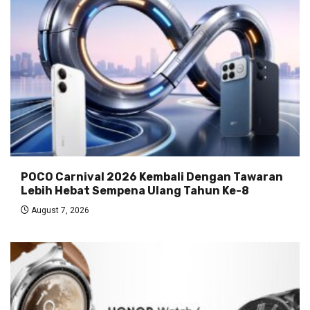
POCO Carnival 2026 Kembali Dengan Tawaran
Lebih Hebat Sempena Ulang Tahun Ke-8
August 7, 2026