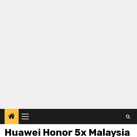
Primary
Menu
Huawei Honor 5x Malaysia