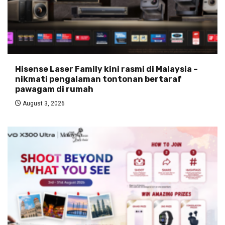
Hisense Laser Family kini rasmi di Malaysia –
nikmati pengalaman tontonan bertaraf
pawagam di rumah
August 3, 2026