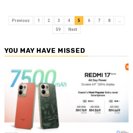
Posts
Previous
1
2
3
4
5
6
7
8
…
pagination
59
Next
YOU MAY HAVE MISSED