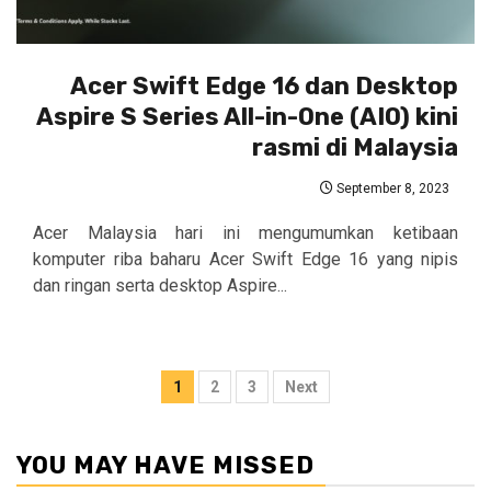
Acer Swift Edge 16 dan Desktop
Aspire S Series All-in-One (AIO) kini
rasmi di Malaysia
September 8, 2023
Acer Malaysia hari ini mengumumkan ketibaan
komputer riba baharu Acer Swift Edge 16 yang nipis
dan ringan serta desktop Aspire...
Posts
1
2
3
Next
pagination
YOU MAY HAVE MISSED