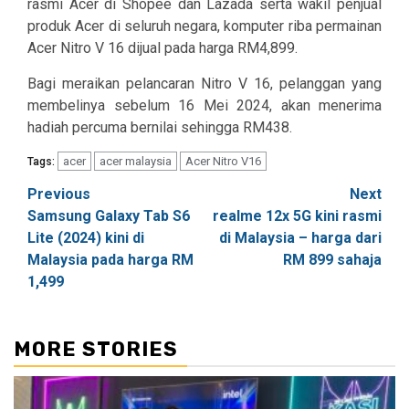
rasmi Acer di Shopee dan Lazada serta wakil penjual
produk Acer di seluruh negara, komputer riba permainan
Acer Nitro V 16 dijual pada harga RM4,899.
Bagi meraikan pelancaran Nitro V 16, pelanggan yang
membelinya sebelum 16 Mei 2024, akan menerima
hadiah percuma bernilai sehingga RM438.
acer
acer malaysia
Acer Nitro V16
Tags:
Post
Previous
Next
Samsung Galaxy Tab S6
realme 12x 5G kini rasmi
navigation
Lite (2024) kini di
di Malaysia – harga dari
Malaysia pada harga RM
RM 899 sahaja
1,499
MORE STORIES