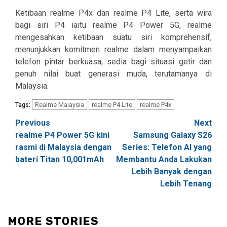
Ketibaan realme P4x dan realme P4 Lite, serta wira
bagi siri P4 iaitu realme P4 Power 5G, realme
mengesahkan ketibaan suatu siri komprehensif,
menunjukkan komitmen realme dalam menyampaikan
telefon pintar berkuasa, sedia bagi situasi getir dan
penuh nilai buat generasi muda, terutamanya di
Malaysia.
Realme Malaysia
realme P4 Lite
realme P4x
Tags:
Post
Previous
Next
realme P4 Power 5G kini
Samsung Galaxy S26
navigation
rasmi di Malaysia dengan
Series: Telefon AI yang
bateri Titan 10,001mAh
Membantu Anda Lakukan
Lebih Banyak dengan
Lebih Tenang
MORE STORIES