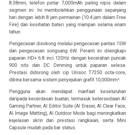
8.38mm, telefon pintar 7,000mAh paling nipis dalam
segmen ini. Ini membolehkan penggunaan sepanjang
hari dengan lebih 8 jam permainan (10.4 jam dalam Free
Fire) dan kesihatan bateri yang mampan selama enam
tahun.
Pengecasan disokong melalui pengecasan pantas 15W
dan pengecasan songsang 6W. Peranti ini dilengkapi
paparan HD+ 6.8 inci 120Hz dengan kecerahan puncak
900 nits dan DC Dimming untuk paparan selesa.
Prestasi didorong oleh cip Unisoc T7250 octa-core,
dibina bersama sistem penyejukan grafit 10,000mm².
Pengguna akan mendapat manfaat keseluruhan
daripada kecerdasan buatan, termasuk ketersediaan AI
Gaming Partner, AI Editor Suite (AI Eraser, AI Clear Face,
AI Image Matting), AI Outdoor Mode bagi meningkatkan
kejelasan skrin dan prestasi rangkaian, serta Mini
Capsule mudah pada bar status.